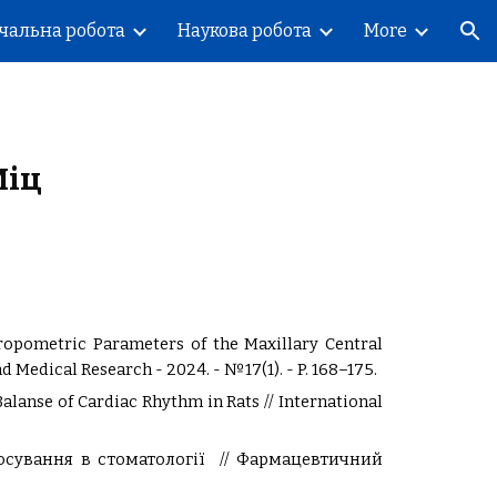
чальна робота
Наукова робота
More
ion
Міц
hropometric Parameters of the Maxillary Central
and Medical Research
- 2024. -
№17(1)
.
- P.
168–175.
Balanse of Cardiac Rhythm in Rats // International
астосування в стоматології // Фармацевтичний