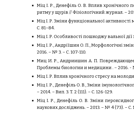
Міц І. Р.,
Денефіль О. В. Вплив хронічного 
ритму у щурів // Фізіологічний журнал. – 2017.
Міц І. Р. Зміни функціональної активності м
С. 81–84.
Міц І. Р. Особливості пошкоджу вальної дії хр
Міц І. Р.
, Андріїшин О. П., Морфологічні змін
2016. – № 3. – С. 107-110.
Миц И. Р., Андриишин А. П. Повреждающе
Проблемы биологии и медицини . – 2016. - № 
Міц І. Р. Вплив хронічного стресу на молодих щ
Міц І. Р.,
Денефіль О. В., Зміни імунологічно
– 2014. – Вип. 3. T. 2 (111). – С. 126-129.
Міц І. Р.,
Денефіль О. В. Зміни пероксидно
наукових досліджень. – 2013. – № 4 (73). – С.