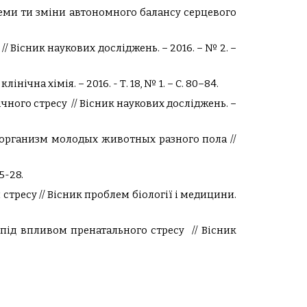
теми ти зміни автономного балансу серцевого
// Вісник наукових досліджень. – 2016. – № 2. –
ічна хімія. – 2016. - Т. 18, № 1. – С. 80–84.
нічного стресу // Вісник наукових досліджень. –
 организм молодых животных разного пола //
25-28.
 стресу // Вісник проблем біології і медицини.
 під впливом пренатального стресу // Вісник