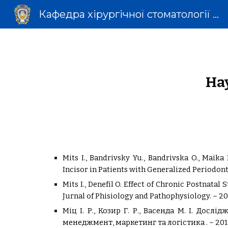
Кафедра хірургічної стоматології та щелепно-лицевої хірургії
Sk
На
Mits I., Bandrivsky Yu., Bandrivska O., Mai
Incisor in Patients with Generalized Periodon
Mits I., Denefil O. Effect of Chronic Postnata
Jurnal of Phisiology and Pathophysiology. – 201
Міц І. Р., Козир Г. Р., Васенда М. І. До
менеджмент, маркетинг та логістика . – 2018.