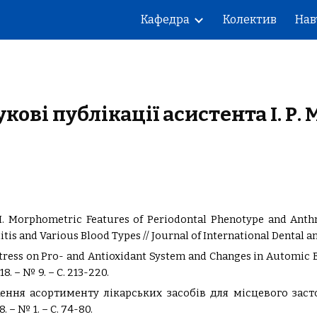
Кафедра
Колектив
Нав
ip to main content
Skip to navigat
укові публікації асистента
І. Р.
ka I. Morphometric Features of Periodontal Phenotype and Ant
titis and Various Blood Types
// Journal of International Dental 
l Stress on Pro- and Antioxidant System and Changes in Automic 
8. – № 9. – С. 213-220.
слідження асортименту лікарських засобів для місцевого з
 – № 1. – С. 74-80.