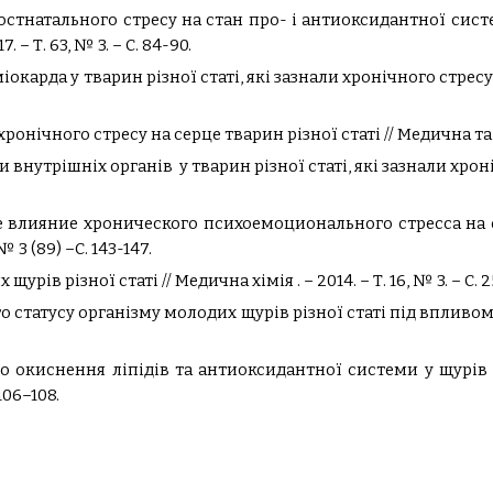
постнатального стресу на стан про- і антиоксидантної сис
 – Т. 63, № 3. – С. 84-90.
іокарда у тварин різної статі, які зазнали хронічного стресу 
онічного стресу на серце тварин різної статі // Медична та клін
и внутрішніх органів у тварин різної статі, які зазнали хро
е влияние хронического психоемоционального стресса на
3 (89) –С. 143-147.
урів різної статі // Медична хімія . – 2014. – Т. 16, № 3. – С. 
го статусу організму молодих щурів різної статі під впливом
го окиснення ліпідів та антиоксидантної системи у щурів
 106–108.